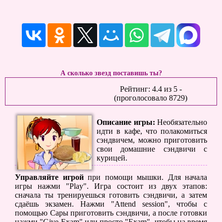
А сколько звезд поставишь ты?
Рейтинг:
4.4
из
5
-
(проголосовало
8729
)
Описание игры:
Необязательно
идти в кафе, что полакомиться
сэндвичем, можно приготовить
свои домашние сэндвичи с
курицей.
Управляйте игрой
при помощи мышки. Для начала
игры нажми "Play". Игра состоит из двух этапов:
сначала ты тренируешься готовить сэндвичи, а затем
сдаёшь экзамен. Нажми "Attend session", чтобы с
помощью Сары приготовить сэндвичи, а после готовки
нажми "Give Exam" или просто "Exam", чтобы на время