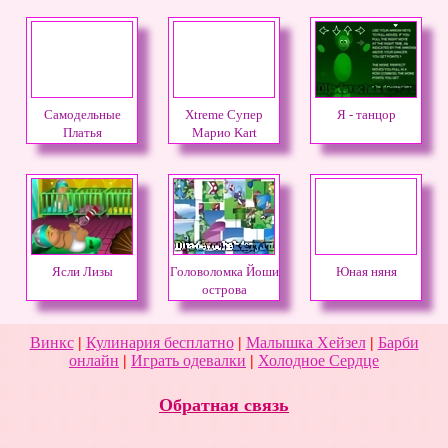
Самодельные
Xtreme Супер
Я - танцор
Платья
Марио Kart
Ясли Лизы
Головоломка Йоши
Юная няня
острова
Винкс
|
Кулинария бесплатно
|
Малышка Хейзел
|
Барби
онлайн
|
Играть одевалки
|
Холодное Сердце
Обратная связь