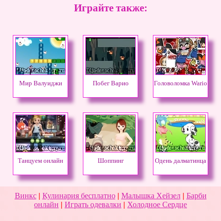
Играйте также:
Мир Валуиджи
Побег Варио
Головоломка Wario
Танцуем онлайн
Шоппинг
Одень далматинца
Винкс
|
Кулинария бесплатно
|
Малышка Хейзел
|
Барби
онлайн
|
Играть одевалки
|
Холодное Сердце