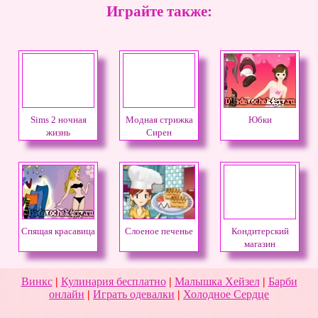
Играйте также:
Sims 2 ночная
Модная стрижка
Юбки
жизнь
Сирен
Спящая красавица
Слоеное печенье
Кондитерский
магазин
Винкс
|
Кулинария бесплатно
|
Малышка Хейзел
|
Барби
онлайн
|
Играть одевалки
|
Холодное Сердце