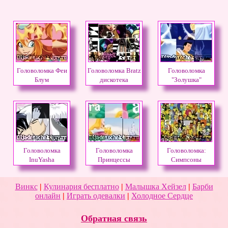
Головоломка Феи
Головоломка Bratz
Головоломка
Блум
дискотека
"Золушка"
Головоломка
Головоломка
Головоломка:
InuYasha
Принцессы
Симпсоны
Авроры
Винкс
|
Кулинария бесплатно
|
Малышка Хейзел
|
Барби
онлайн
|
Играть одевалки
|
Холодное Сердце
Обратная связь