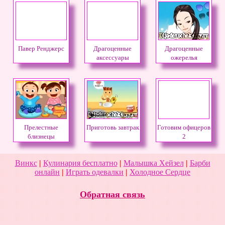
Павер Ренджерс
Драгоценные
Драгоценные
аксессуары
ожерелья
Прелестные
Приготовь завтрак
Готовим офицеров
близнецы
2
Винкс
|
Кулинария бесплатно
|
Малышка Хейзел
|
Барби
онлайн
|
Играть одевалки
|
Холодное Сердце
Обратная связь