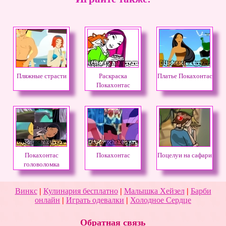
Пляжные страсти
Раскраска
Платье Покахонтас
Покахонтас
Покахонтас
Покахонтас
Поцелуи на сафари
головоломка
Винкс
|
Кулинария бесплатно
|
Малышка Хейзел
|
Барби
онлайн
|
Играть одевалки
|
Холодное Сердце
Обратная связь