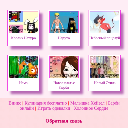
Кролик Натуро
Наруто
Небесный поцелуй
Немо
Новое платье
Новый Стиль
Барби
Винкс
|
Кулинария бесплатно
|
Малышка Хейзел
|
Барби
онлайн
|
Играть одевалки
|
Холодное Сердце
Обратная связь