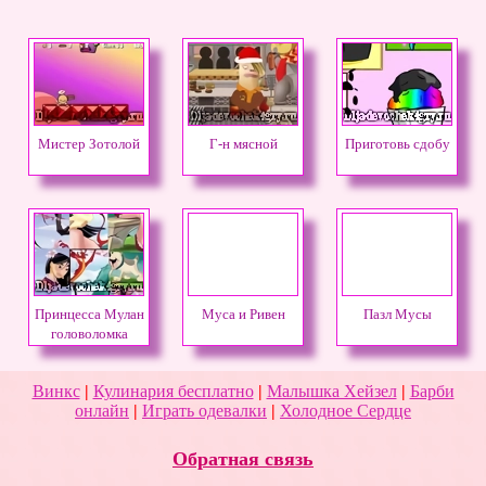
Мистер Зотолой
Г-н мясной
Приготовь сдобу
Принцесса Мулан
Муса и Ривен
Пазл Мусы
головоломка
Винкс
|
Кулинария бесплатно
|
Малышка Хейзел
|
Барби
онлайн
|
Играть одевалки
|
Холодное Сердце
Обратная связь