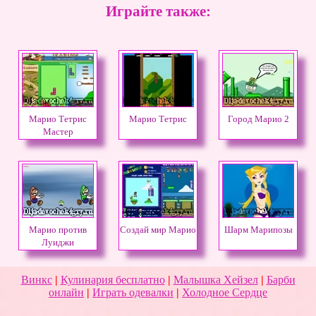
Играйте также:
Марио Тетрис
Марио Тетрис
Город Марио 2
Мастер
Марио против
Создай мир Марио
Шарм Марипозы
Луиджи
Винкс
|
Кулинария бесплатно
|
Малышка Хейзел
|
Барби
онлайн
|
Играть одевалки
|
Холодное Сердце