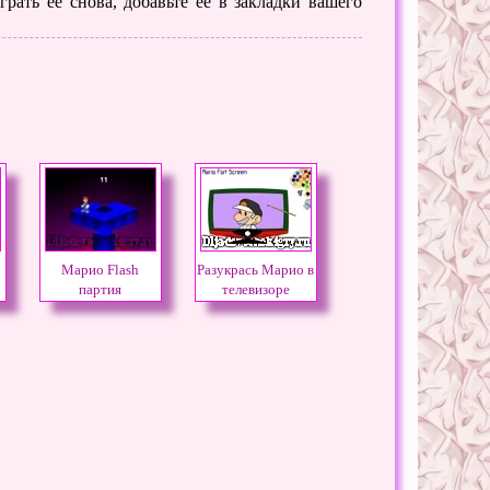
рать ее снова, добавьте её в закладки вашего
Марио Flash
Разукрась Марио в
партия
телевизоре