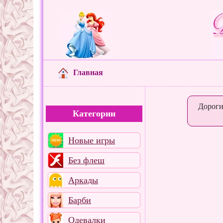
Главная
Дороги
Категории
Новые игры
Без флеш
Аркады
Барби
Одевалки