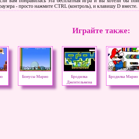
сли вам понравилась эта бесплатная игра и вы хотели бы поиг
раузера - просто нажмите CTRL (контроль), и клавишу D вместе.
Играйте также:
ио
Бонусы Марио
Бродилка
Бродилка Марио
Джентельмена
Марио