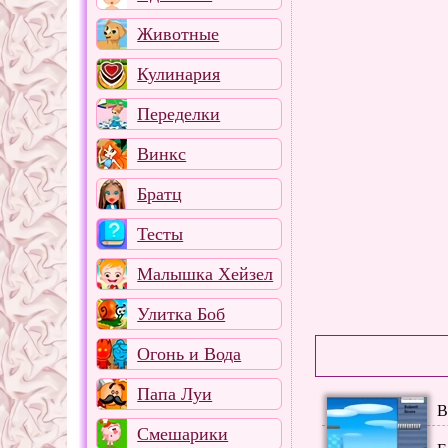
Животные
Кулинария
Переделки
Винкс
Братц
Тесты
Малышка Хейзел
Улитка Боб
Огонь и Вода
Папа Луи
В
Смешарики