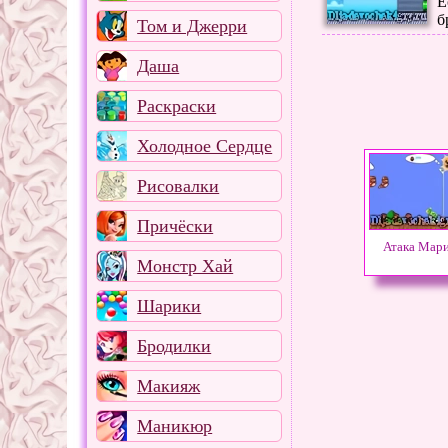
Е
б
Том и Джерри
Даша
Раскраски
Холодное Сердце
Рисовалки
Причёски
Атака Мар
Монстр Хай
Шарики
Бродилки
Макияж
Маникюр