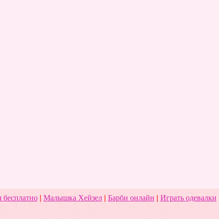
 бесплатно
|
Малышка Хейзел
|
Барби онлайн
|
Играть одевалки