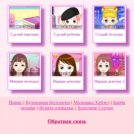
Сделай пирожки
Сделай ребенка
Создай Золушку
Макияж молодых
Наряди девушку
Наряди девочку 2
Винкс
|
Кулинария бесплатно
|
Малышка Хейзел
|
Барби
онлайн
|
Играть одевалки
|
Холодное Сердце
Обратная связь