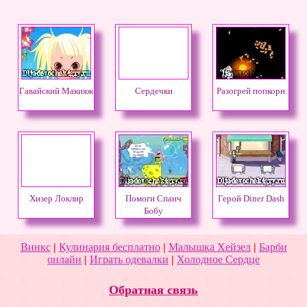
Гавайский Макияж
Сердечки
Разогрей попкорн
Хизер Локлир
Помоги Спанч
Герой Diner Dash
Бобу
Винкс
|
Кулинария бесплатно
|
Малышка Хейзел
|
Барби
онлайн
|
Играть одевалки
|
Холодное Сердце
Обратная связь