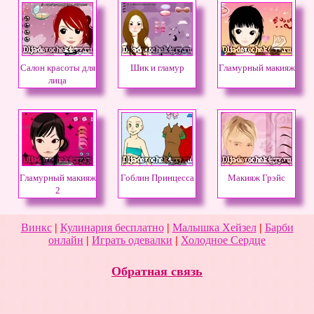
Салон красоты для
Шик и гламур
Гламурный макияж
лица
Гламурный макияж
Гоблин Принцесса
Макияж Грэйс
2
Винкс
|
Кулинария бесплатно
|
Малышка Хейзел
|
Барби
онлайн
|
Играть одевалки
|
Холодное Сердце
Обратная связь