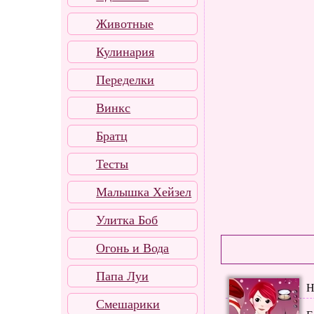
Животные
Кулинария
Переделки
Винкс
Братц
Тесты
Малышка Хейзел
Улитка Боб
Огонь и Вода
Папа Луи
Н
Смешарики