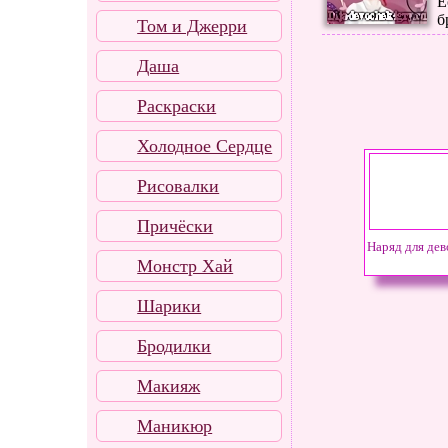
Е
б
Том и Джерри
Даша
Раскраски
Холодное Сердце
Рисовалки
Причёски
Наряд для дев
Монстр Хай
Шарики
Бродилки
Макияж
Маникюр