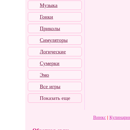
Музыка
Гонки
Приколы
Симуляторы
Логические
Сумерки
Эмо
Все игры
Показать еще
Винкс
|
Кулинария