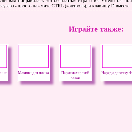
сли вам понравилась эта бесплатная игра и вы хотели бы поиг
раузера - просто нажмите CTRL (контроль), и клавишу D вместе.
Играйте также:
очки
Макияж для пляжа
Парикмахерский
Наряди девочку 4
салон