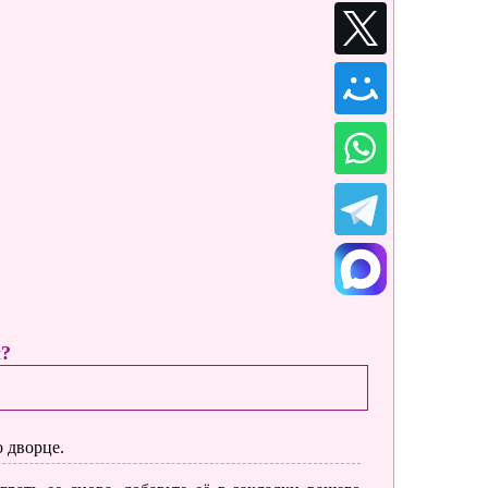
ы?
о дворце.