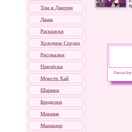
Е
б
Том и Джерри
Даша
Раскраски
Холодное Сердце
Рисовалки
Причёски
Платья Бл
Монстр Хай
Шарики
Бродилки
Макияж
Маникюр