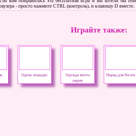
сли вам понравилась эта бесплатная игра и вы хотели бы поиг
раузера - просто нажмите CTRL (контроль), и клавишу D вместе.
Играйте также:
ум
Одень лошадку
Одежда моего
Наряд для Stewie
парня