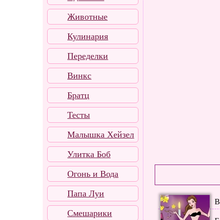
Животные
Кулинария
Переделки
Винкс
Братц
Тесты
Малышка Хейзел
Улитка Боб
Огонь и Вода
Папа Луи
В
Смешарики