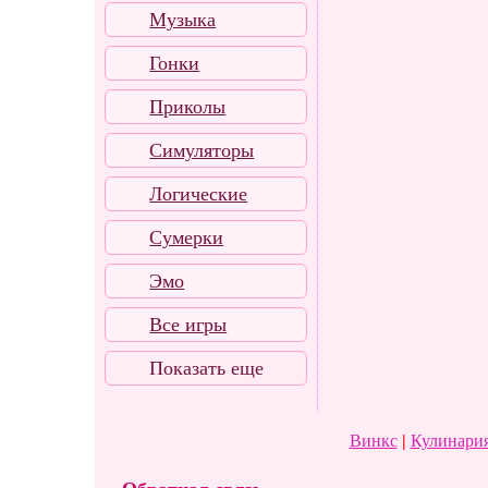
Музыка
Гонки
Приколы
Симуляторы
Логические
Сумерки
Эмо
Все игры
Показать еще
Винкс
|
Кулинария