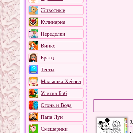
Животные
Кулинария
Переделки
Винкс
Братц
Тесты
Малышка Хейзел
Улитка Боб
Огонь и Вода
Папа Луи
З
Смешарики