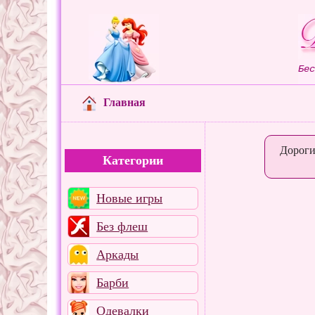
Бе
Главная
Дороги
Категории
Новые игры
Без флеш
Аркады
Барби
Одевалки