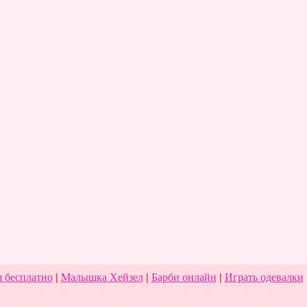
 бесплатно
|
Малышка Хейзел
|
Барби онлайн
|
Играть одевалки