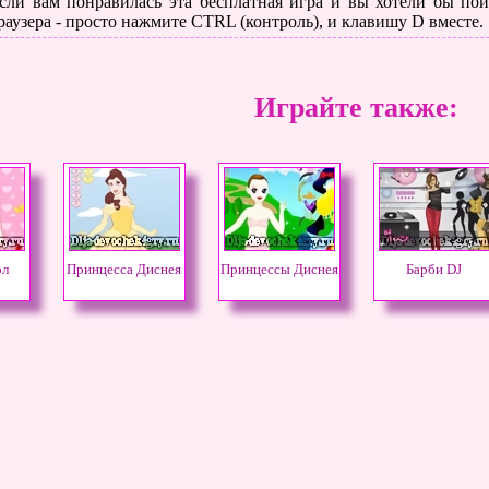
сли вам понравилась эта бесплатная игра и вы хотели бы поиг
раузера - просто нажмите CTRL (контроль), и клавишу D вместе.
Играйте также:
ол
Принцесса Диснея
Принцессы Диснея
Барби DJ