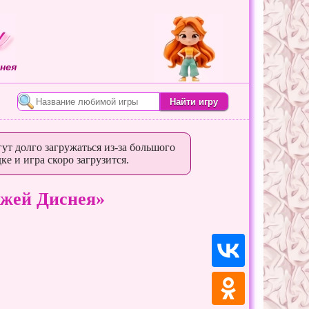
нея
ут долго загружаться из-за большого
ке и игра скоро загрузится.
ажей Диснея»