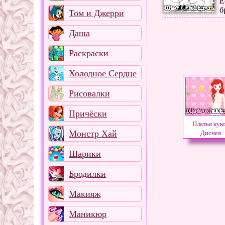
Е
б
Том и Джерри
Даша
Раскраски
Холодное Сердце
Рисовалки
Причёски
Платья кук
Монстр Хай
Диснея
Шарики
Бродилки
Макияж
Маникюр