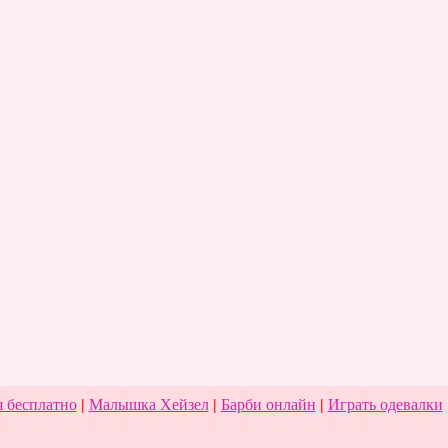
 бесплатно
|
Малышка Хейзел
|
Барби онлайн
|
Играть одевалки