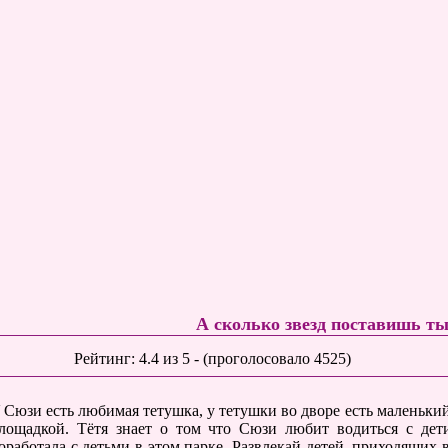
А сколько звезд поставишь т
Рейтинг:
4.4
из
5
- (проголосовало
4525
)
 Сюзи есть любимая тетушка, у тетушки во дворе есть маленький
лощадкой. Тётя знает о том что Сюзи любит водиться с де
оработала с детьми в этом парке. Развлекай детей, приходящих 