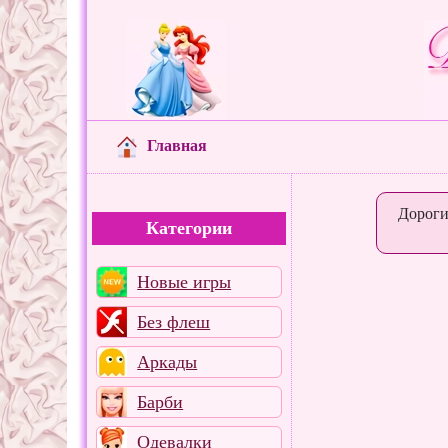
Главная
Дороги
Категории
Новые игры
Без флеш
Аркады
Барби
Одевалки