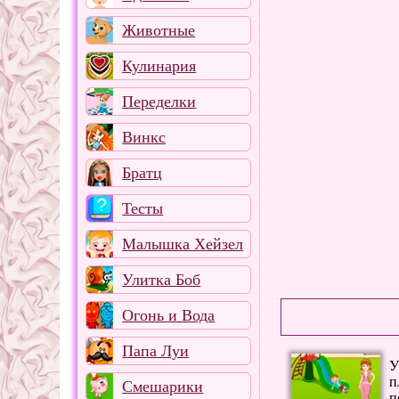
Животные
Кулинария
Переделки
Винкс
Братц
Тесты
Малышка Хейзел
Улитка Боб
Огонь и Вода
Папа Луи
У
п
Смешарики
п