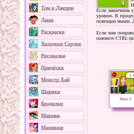
Н
Том и Джерри
Если закончишь у
уровню. В процес
Даша
помощью мыши. Де
Раскраски
Если вам понрави
нажмите CTRL (ко
Холодное Сердце
Рисовалки
Причёски
Монстр Хай
Шарики
Deux 2
Бродилки
Макияж
Маникюр