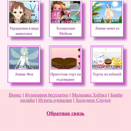
Украшения в виде
Зоомагазин
Аниме невеста
животных
Мейган
Аниме Фея
Приготовь торт на
Торты на юбилей
годовщину
Винкс
|
Кулинария бесплатно
|
Малышка Хейзел
|
Барби
онлайн
|
Играть одевалки
|
Холодное Сердце
Обратная связь