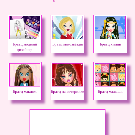
Братц модный
Братц кинозвёзды
Братц хиппи
дизайнер
Братц макияж
Братц на вечеринке
Братц малыши