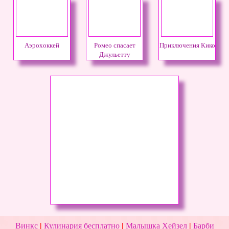
Аэрохоккей
Ромео спасает
Приключения Кико
Джульетту
Винкс
|
Кулинария бесплатно
|
Малышка Хейзел
|
Барби