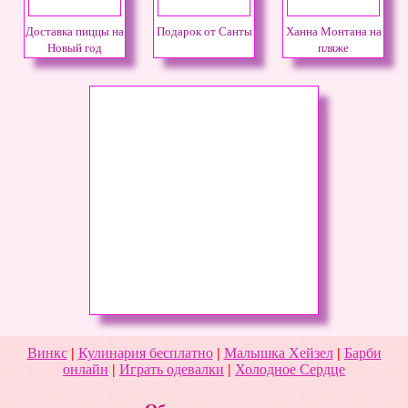
Доставка пиццы на
Подарок от Санты
Ханна Монтана на
Новый год
пляже
Винкс
|
Кулинария бесплатно
|
Малышка Хейзел
|
Барби
онлайн
|
Играть одевалки
|
Холодное Сердце