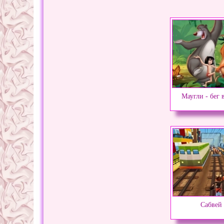
Маугли - бег 
Cабвей