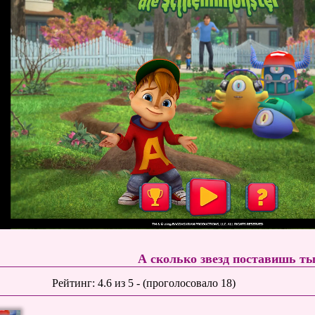
А сколько звезд поставишь т
Рейтинг:
4.6
из
5
- (проголосовало
18
)