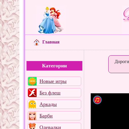
Главная
Дороги
Категории
Новые игры
Без флеш
Аркады
Барби
Одевалки