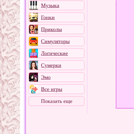
Музыка
Гонки
Приколы
Симуляторы
Логические
Сумерки
Эмо
Все игры
Показать еще