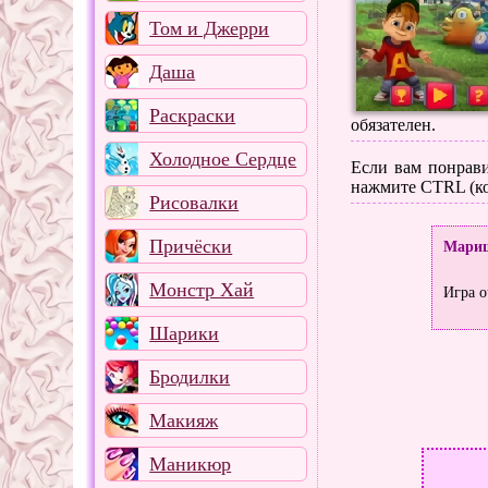
Том и Джерри
Даша
Раскраски
обязателен.
Холодное Сердце
Если вам понрави
нажмите CTRL (ко
Рисовалки
Причёски
Мари
Монстр Хай
Игра о
Шарики
Бродилки
Макияж
Маникюр