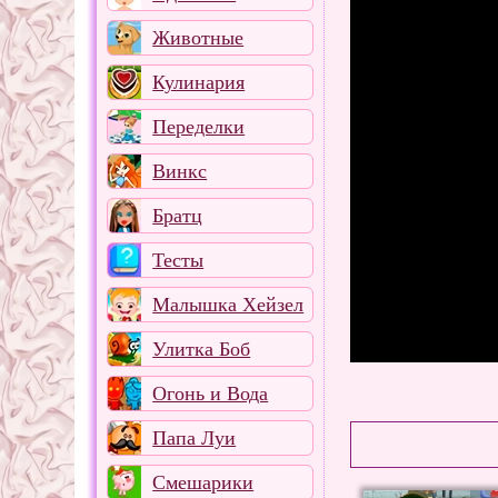
Животные
Кулинария
Переделки
Винкс
Братц
Тесты
Малышка Хейзел
Улитка Боб
Огонь и Вода
Папа Луи
Смешарики