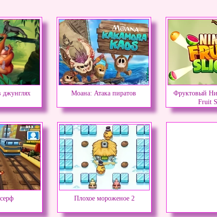
в джунглях
Моана: Атака пиратов
Фруктовый Нин
Fruit S
 серф
Плохое мороженое 2